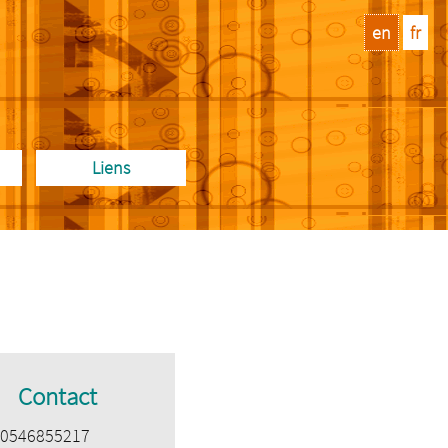
en
fr
Liens
Contact
: 0546855217